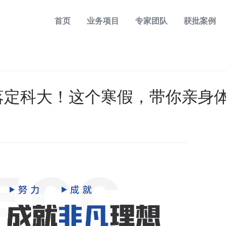
首页
业务项目
专家团队
获批案例
香港身份
香港高才
香港商务
香港优才
海外移民
香港专才
落定科大！这个寒假，带你亲身
港校申请
香港进修移民
一站式学业辅导
香港投资者入境