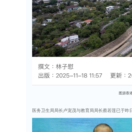
图源香港
医务卫生局局长卢宠茂与教育局局长蔡若莲已于昨日